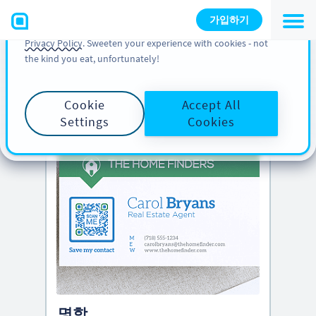
You can also find more information about cookies, our
가입하기
analytic activities and your rights in our
Cookie Policy
and
Privacy Policy
. Sweeten your experience with cookies - not
the kind you eat, unfortunately!
PRO TIP
Scroll down to see
creative QR Codes ideas
Cookie
Accept All
Settings
Cookies
명함