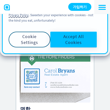
You can also find more information about cookies, our
가입하기
analytic activities and your rights in our
Cookie Policy
and
Privacy Policy
. Sweeten your experience with cookies - not
the kind you eat, unfortunately!
PRO TIP
Scroll down to see
creative QR Codes ideas
Cookie
Accept All
Settings
Cookies
명함