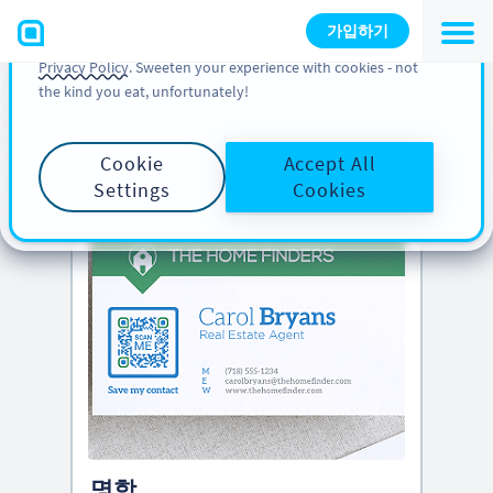
You can also find more information about cookies, our
가입하기
analytic activities and your rights in our
Cookie Policy
and
Privacy Policy
. Sweeten your experience with cookies - not
the kind you eat, unfortunately!
PRO TIP
Scroll down to see
creative QR Codes ideas
Cookie
Accept All
Settings
Cookies
명함